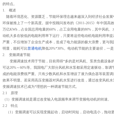
的特点。
1. 概述
随着环境恶化、资源匮乏，节能环保理念越来越深入到经济社会发展中
环保被推上了一个新高度。据中投顾问发布的《2011-2015》年中国
万亿KWh，占全国总用电量的60%，占工业用电量的80%，其中风机、
动机大多在较低的电能利用率下运行，只要将这些电动机电能利用率提高1
严重，不仅增加了企业生产成本，造成了电力能源的极大浪费，更与我
明显，能耗可比
普通电机
降低20%*30%。电动机节能的主要途径
2. 变频调速节能
变频调速技术用于节能，目前用得*多的是对风机、泵类负载设备的
可达20%～60%等。我国电厂大部分风机和水泵都采用定速驱动，靠
成的电能浪费很严重。只有少数风机和水泵增设了液力偶合器等装置调
效果不明显。若采用高压变频器对风机水泵进行改造，通过改变风机水
变频调速技术已成为*理想的一种调速节能方式。
2.1 原理
（1）变频调速就是通过改变输入电源频率来调节变频电动机的
2.2 特点
（1）变频调速可以实现变频起动，启动时间短，启动电流小，拖动更