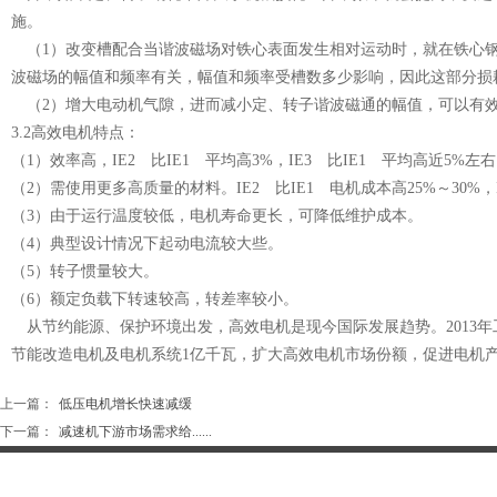
施。
（1）改变槽配合当谐波磁场对铁心表面发生相对运动时，就在铁心钢
波磁场的幅值和频率有关，幅值和频率受槽数多少影响，因此这
（2）增大电动机气隙，进而减小定、转子谐波磁通的幅值，可
3.2高效电机特点：
（1）效率高，IE2 比IE1 平均高3%，IE3 比IE1 平均高近
（2）需使用更多高质量的材料。IE2 比IE1 电机成本高25%～30%
（3）由于运行温度较低，电机寿命更长，可降低维护成本。
（4）典型设计情况下起动电流较大些。
（5）转子惯量较大。
（6）额定负载下转速较高，转差率较小。
从节约能源、保护环境出发，高效电机是现今国际发展趋势。2013
节能改造电机及电机系统1亿千瓦，扩大高效电机市场份额，促进电机
上一篇：
低压电机增长快速减缓
下一篇：
减速机下游市场需求给......
网站首页
德高机电
新闻资讯